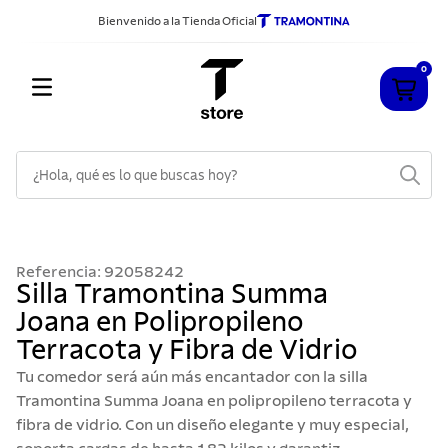
Bienvenido a la Tienda Oficial
0
¿Hola, qué es lo que buscas hoy?
TÉRMINOS MÁS BUSCADOS
1
.
cuchillos
Referencia
:
92058242
2
.
sarten
Silla Tramontina Summa
Joana en Polipropileno
3
.
cubiertos
Terracota y Fibra de Vidrio
4
.
ollas
Tu comedor será aún más encantador con la silla
5
.
acero inoxidable
Tramontina Summa Joana en polipropileno terracota y
fibra de vidrio. Con un diseño elegante y muy especial,
6
.
grano