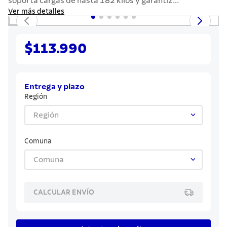
soporta cargas de hasta 182 kilos y garantiz...
7
.
442
Ver más detalles
8
.
solar
9
.
cuchillo
$113.990
10
.
allegra
Entrega y plazo
Región
Región
Comuna
Comuna
CALCULAR ENVÍO