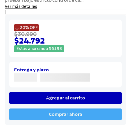
prueban bajo estricto control de ca...
7
.
442
Ver más detalles
8
.
solar
9
.
cuchillo

20%
OFF
$30.990
10
.
allegra
$24.792
Estás ahorrando
$
6198
Entrega y plazo
Agregar al carrito
Comprar ahora