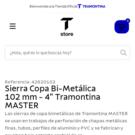
Bienvenido a la Tienda Oficial
0
¿Hola, qué es lo que buscas hoy?
TÉRMINOS MÁS BUSCADOS
1
.
cuchillos
Referencia
:
42620102
2
.
sarten
Sierra Copa Bi-Metálica
102 mm - 4" Tramontina
3
.
cubiertos
MASTER
4
.
ollas
Las sierras de copa bimetálicas de Tramontina MASTER
5
.
acero inoxidable
se usan en trabajos de perforación de chapas metálicas
finas, tubos, perfiles de aluminio y PVC y se fabrican y
6
.
grano