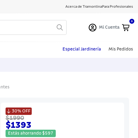
Acerca de Tramontina
Para Profesionales
0
Mi Cuenta
Especial Jardinería
Mis Pedidos
antes

30%
OFF
$1990
$1393
Estás ahorrando
$
597