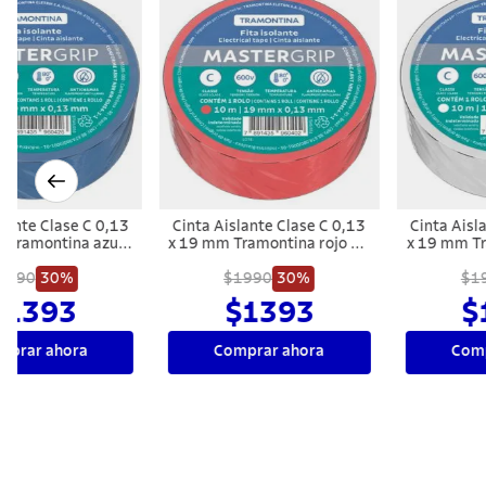
Cinta Aislante Clase C 0,13
Cinta Aislante Clase C 0,13
x 19 mm Tramontina rojo 10
x 19 mm Tramontina blanca
m
10 m
$1990
30%
$1990
30%
$1393
$1393
Comprar ahora
Comprar ahora