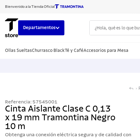
Bienvenido a la Tienda Oficial
¿Hola, qué es lo que b
Departamentos
TÉRMINOS
Ollas Sueltas
Churrasco Black
Té y Café
Accesorios para Mesa
1
.
cuchillo
2
.
sarten
3
.
cubiert
4
.
ollas
5
.
acero i
Referencia
:
57545001
6
.
grano
Cinta Aislante Clase C 0,13
x 19 mm Tramontina Negro
7
.
442
10 m
8
.
solar
Obtenga una conexión eléctrica segura y de calidad con
9
.
cuchillo