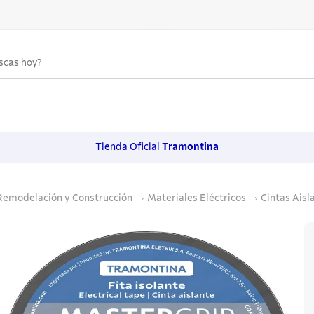
uscas hoy?
 MÁS BUSCADOS
s
Tienda Oficial
Tramontina
os
Remodelación y Construcción
Materiales Eléctricos
Cintas Aisl
noxidable