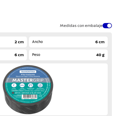
Medidas con embalaje
2 cm
6 cm
Ancho
6 cm
40 g
Peso