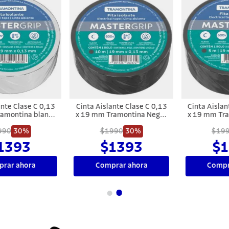
Cinta Aislante Clase C 0,13
Cinta Aislante Clase C 0,13
x 19 mm Tramontina Negro
x 19 mm Tramontina Negro
10 m
5 m
$1990
30%
$1990
30%
$1393
$1393
Comprar ahora
Comprar ahora