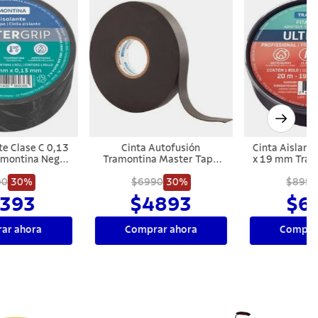
Cinta Autofusión
Cinta Aislante Clase A 0,18
Tramontina Master Tape
x 19 mm Tramontina Negra
0,76 mm x 19 mm x 10 m
20 m
$6990
30%
$8990
30%
$4893
$6293
Comprar ahora
Comprar ahora