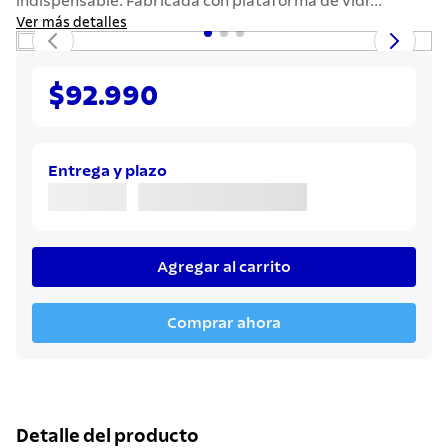
indispensable. Fabricada con plataforma de vidr...
7
.
442
Ver más detalles
8
.
solar
9
.
cuchillo
$92.990
10
.
termo
Entrega y plazo
Agregar al carrito
Comprar ahora
Detalle del producto