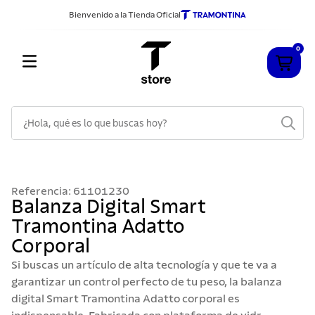
Bienvenido a la Tienda Oficial
0
¿Hola, qué es lo que buscas hoy?
TÉRMINOS MÁS BUSCADOS
1
.
cuchillos
Referencia
:
61101230
2
.
sarten
Balanza Digital Smart
Tramontina Adatto
3
.
cubiertos
Corporal
4
.
ollas
Si buscas un artículo de alta tecnología y que te va a
5
.
acero inoxidable
garantizar un control perfecto de tu peso, la balanza
digital Smart Tramontina Adatto corporal es
6
.
grano