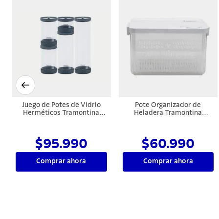
Juego de Potes de Vidrio
Pote Organizador de
Herméticos Tramontina
Heladera Tramontina
Purezza en Borosilicato con
Organizzare con Control de
Tapa
Humedad 6,2 L
$95.990
$60.990
Comprar ahora
Comprar ahora