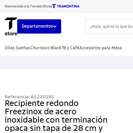
Bienvenido a la Tienda Oficial
¿Hola, qué es lo que b
Departamentos
TÉRMINOS
Ollas Sueltas
Churrasco Black
Té y Café
Accesorios para Mesa
1
.
cuchillo
2
.
sarten
3
.
cubiert
4
.
ollas
5
.
acero i
Referencia
:
61220281
6
.
grano
Recipiente redondo
Freezinox de acero
7
.
442
inoxidable con terminación
8
.
solar
opaca sin tapa de 28 cm y
9
.
cuchillo