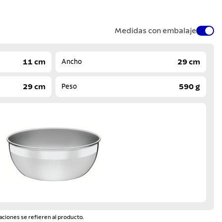
Medidas con embalaje
11 cm
29 cm
Ancho
29 cm
590 g
Peso
aciones se refieren al producto.