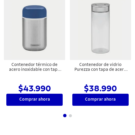
Contenedor térmico de
Contenedor de vidrio
acero inoxidable con tapa
Purezza con tapa de acero
azul de 400 ml Tramontina
inoxidable de 1,8l
Tramontina
$43.990
$38.990
Comprar ahora
Comprar ahora