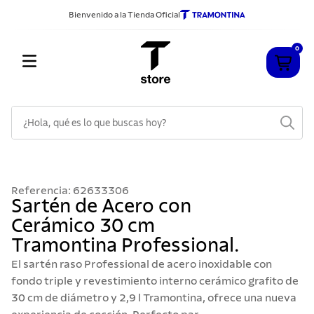
Bienvenido a la Tienda Oficial
0
¿Hola, qué es lo que buscas hoy?
TÉRMINOS MÁS BUSCADOS
1
.
cuchillos
Referencia
:
62633306
2
.
sarten
Sartén de Acero con
Cerámico 30 cm
3
.
cubiertos
Tramontina Professional.
4
.
ollas
El sartén raso Professional de acero inoxidable con
5
.
acero inoxidable
fondo triple y revestimiento interno cerámico grafito de
30 cm de diámetro y 2,9 l Tramontina, ofrece una nueva
6
.
grano