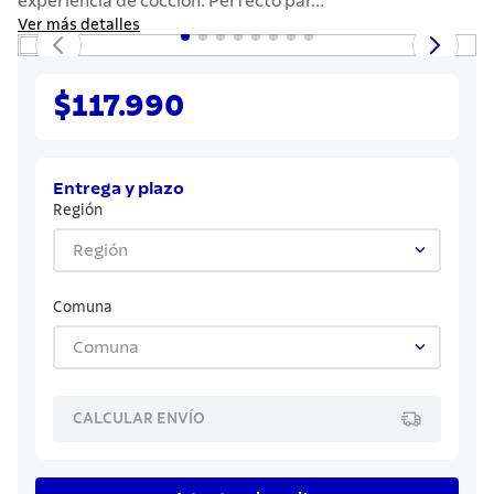
experiencia de cocción. Perfecto par...
7
.
solar
Ver más detalles
8
.
cuchillo
9
.
442
$117.990
10
.
termo
Entrega y plazo
Región
Región
Comuna
Comuna
CALCULAR ENVÍO