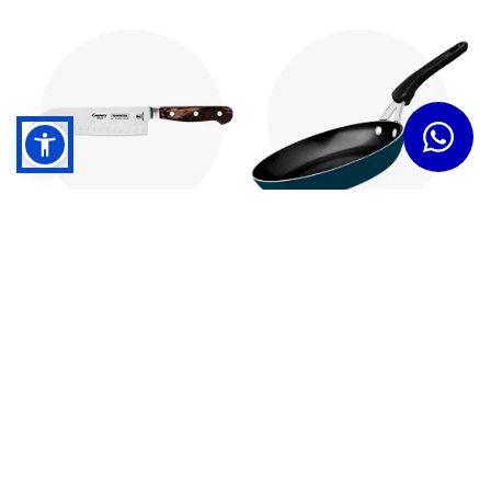
Cuchillos
Sartenes
Dudas y Servicios
Términos y Condiciones
Institucional
Acerca de Tramontina