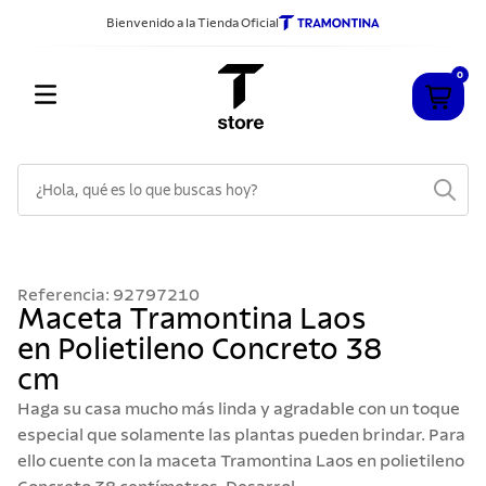
Bienvenido a la Tienda Oficial
0
¿Hola, qué es lo que buscas hoy?
TÉRMINOS MÁS BUSCADOS
1
.
cuchillos
Referencia
:
92797210
2
.
sarten
Maceta Tramontina Laos
en Polietileno Concreto 38
3
.
cubiertos
cm
4
.
acero inoxidable
Haga su casa mucho más linda y agradable con un toque
5
.
ollas
especial que solamente las plantas pueden brindar. Para
ello cuente con la maceta Tramontina Laos en polietileno
6
.
grano