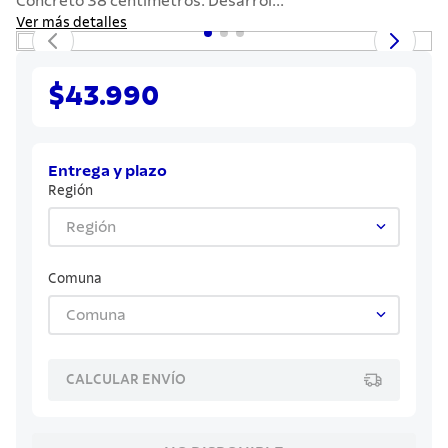
Concreto 38 centímetros. Desarrol...
7
.
cuchillo
Ver más detalles
8
.
solar
9
.
allegra
$43.990
10
.
termo
Entrega y plazo
Región
Región
Comuna
Comuna
CALCULAR ENVÍO