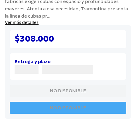
fábricas exigen cubas con espacio y profundidades
7
.
solar
mayores. Atenta a esa necesidad, Tramontina presenta
8
.
cuchillo
la línea de cubas pr...
Ver más detalles
9
.
442
10
.
termo
$308.000
Entrega y plazo
NO DISPONIBLE
NO DISPONIBLE