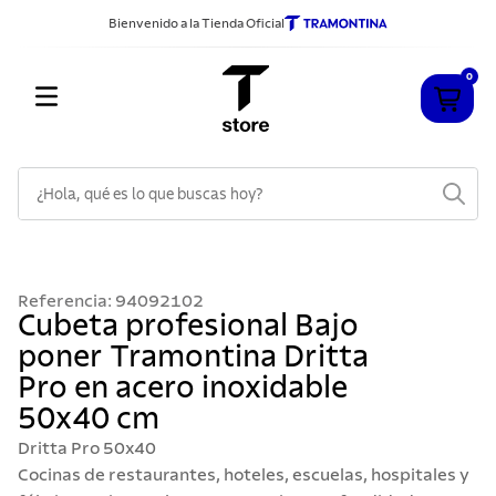
Bienvenido a la Tienda Oficial
0
¿Hola, qué es lo que buscas hoy?
TÉRMINOS MÁS BUSCADOS
1
.
cuchillos
Referencia
:
94092102
2
.
sarten
Cubeta profesional Bajo
poner Tramontina Dritta
3
.
cubiertos
Pro en acero inoxidable
4
.
ollas
50x40 cm
5
.
acero inoxidable
Dritta Pro 50x40
6
.
grano
Cocinas de restaurantes, hoteles, escuelas, hospitales y