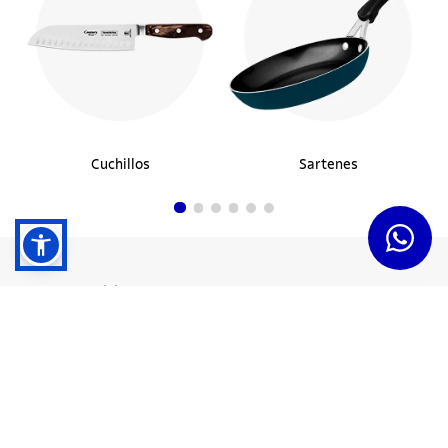
Cuchillos
Sartenes
Dudas y Servicios
Términos y Condiciones
Institucional
Acerca de Tramontina
Responsabilidad Ambiental
Consejos Tramontina
Canal de Denuncias
Conozca Tramontina