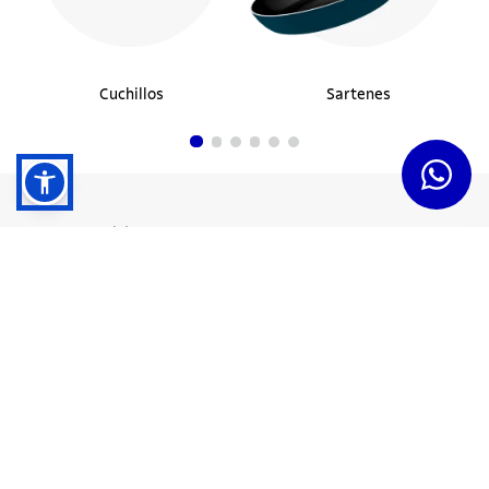
Cuchillos
Sartenes
Dudas y Servicios
Términos y Condiciones
Institucional
Acerca de Tramontina
Responsabilidad Ambiental
Consejos Tramontina
Canal de Denuncias
Conozca Tramontina
Nuestra Historia
Sustentabilidad
Certificados y Apoyadores
Nuestras Fábricas