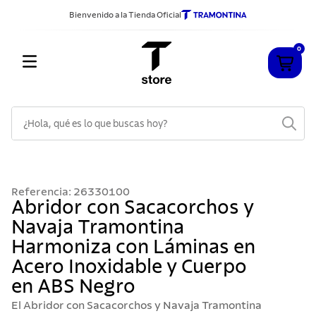
Bienvenido a la Tienda Oficial
0
¿Hola, qué es lo que buscas hoy?
TÉRMINOS MÁS BUSCADOS
1
.
cuchillos
Referencia
:
26330100
2
.
sarten
Abridor con Sacacorchos y
Navaja Tramontina
3
.
cubiertos
Harmoniza con Láminas en
4
.
ollas
Acero Inoxidable y Cuerpo
5
.
acero inoxidable
en ABS Negro
6
.
grano
El Abridor con Sacacorchos y Navaja Tramontina