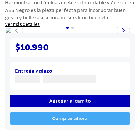
Harmoniza con Láminas en Acero Inoxidable y Cuerpo en
7
.
442
ABS Negro es la pieza perfecta para incorporar buen
8
.
solar
gusto y belleza a la hora de servir un buen vin...
Ver más detalles
9
.
cuchillo
10
.
allegra
$10.990
Entrega y plazo
Agregar al carrito
Comprar ahora