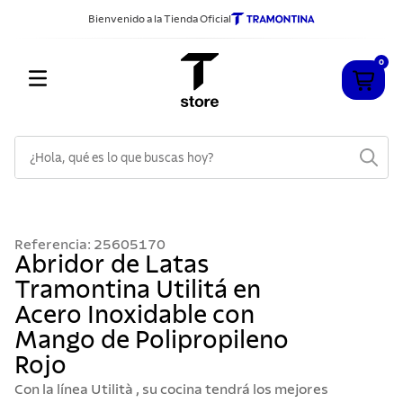
Bienvenido a la Tienda Oficial
0
¿Hola, qué es lo que buscas hoy?
TÉRMINOS MÁS BUSCADOS
1
.
cuchillos
Referencia
:
25605170
2
.
sarten
Abridor de Latas
Tramontina Utilitá en
3
.
cubiertos
Acero Inoxidable con
4
.
ollas
Mango de Polipropileno
5
.
acero inoxidable
Rojo
6
.
grano
Con la línea Utilità , su cocina tendrá los mejores