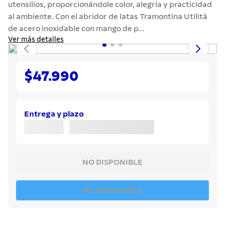
utensilios, proporcionándole color, alegría y practicidad
7
.
442
al ambiente. Con el abridor de latas Tramontina Utilità
8
.
solar
de acero inoxidable con mango de p...
Ver más detalles
9
.
cuchillo
10
.
termo
$47.990
Entrega y plazo
NO DISPONIBLE
NO DISPONIBLE