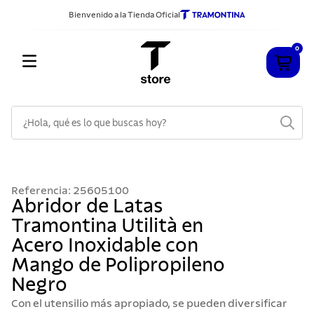
Bienvenido a la Tienda Oficial
0
¿Hola, qué es lo que buscas hoy?
TÉRMINOS MÁS BUSCADOS
1
.
cuchillos
Referencia
:
25605100
2
.
sarten
Abridor de Latas
Tramontina Utilità en
3
.
cubiertos
Acero Inoxidable con
4
.
acero inoxidable
Mango de Polipropileno
5
.
ollas
Negro
6
.
grano
Con el utensilio más apropiado, se pueden diversificar