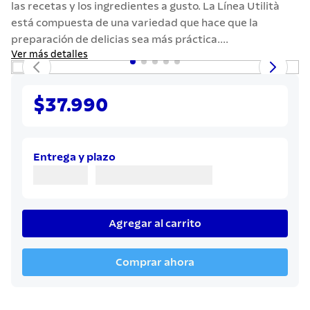
las recetas y los ingredientes a gusto. La Línea Utilità
7
.
cuchillo
está compuesta de una variedad que hace que la
8
.
solar
preparación de delicias sea más práctica....
Ver más detalles
9
.
allegra
10
.
termo
$37.990
Entrega y plazo
Agregar al carrito
Comprar ahora