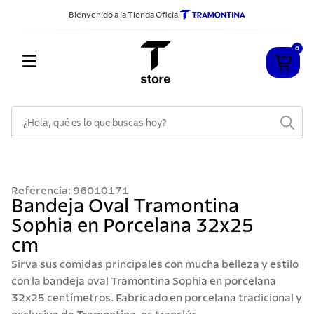
Bienvenido a la Tienda Oficial
0
¿Hola, qué es lo que buscas hoy?
TÉRMINOS MÁS BUSCADOS
1
.
cuchillos
Referencia
:
96010171
2
.
sarten
Bandeja Oval Tramontina
Sophia en Porcelana 32x25
3
.
cubiertos
cm
4
.
ollas
Sirva sus comidas principales con mucha belleza y estilo
5
.
acero inoxidable
con la bandeja oval Tramontina Sophia en porcelana
32x25 centímetros. Fabricado en porcelana tradicional y
6
.
grano