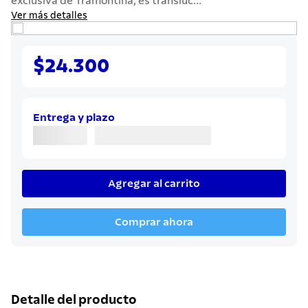
exclusiva de Tramontina, es translúc...
7
.
442
Ver más detalles
8
.
solar
9
.
cuchillo
$24.300
10
.
allegra
Entrega y plazo
Agregar al carrito
Comprar ahora
Detalle del producto