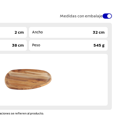
Medidas con embalaje
2 cm
32 cm
Ancho
38 cm
545 g
Peso
aciones se refieren al producto.