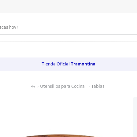
uscas hoy?
 MÁS BUSCADOS
s
Tienda Oficial
Tramontina
os
Utensilios para Cocina
Tablas
noxidable