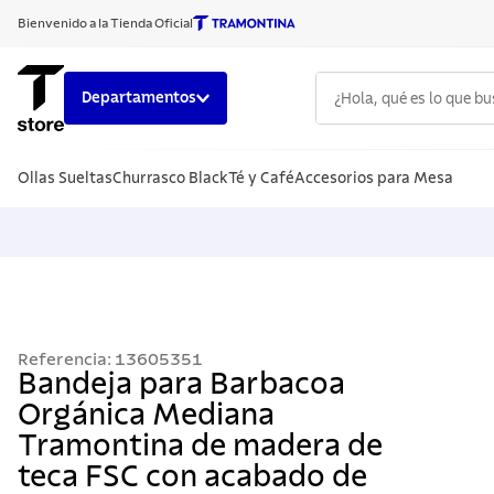
Bienvenido a la Tienda Oficial
¿Hola, qué es lo que b
Departamentos
TÉRMINOS
Ollas Sueltas
Churrasco Black
Té y Café
Accesorios para Mesa
1
.
cuchillo
2
.
sarten
3
.
cubiert
4
.
ollas
5
.
acero i
Referencia
:
13605351
6
.
grano
Bandeja para Barbacoa
Orgánica Mediana
7
.
442
Tramontina de madera de
8
.
solar
teca FSC con acabado de
9
.
cuchillo