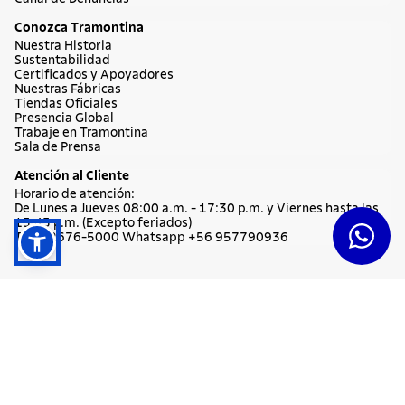
Conozca Tramontina
Nuestra Historia
Sustentabilidad
Certificados y Apoyadores
Nuestras Fábricas
Tiendas Oficiales
Presencia Global
Trabaje en Tramontina
Sala de Prensa
Atención al Cliente
Horario de atención:
De Lunes a Jueves 08:00 a.m. - 17:30 p.m. y Viernes hasta las
15:45 p.m. (Excepto feriados)
Tlf: 2 2676-5000 Whatsapp +56 957790936
© Copyright 2019 Tramontina. Todos los derechos reservados.
Tramontina de Chile S.A. RUT 77.479.170-1 Av Andres Bello 22 33 Piso 4 -
Providencia - Código Postal 7510056 - Santiago - Chile - Teléfono: (56 2)
2676 5000.