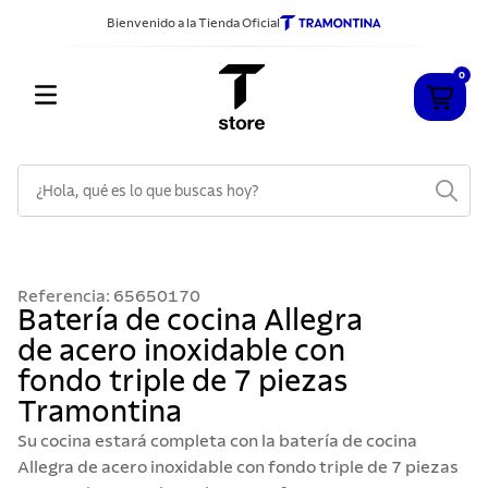
Bienvenido a la Tienda Oficial
0
¿Hola, qué es lo que buscas hoy?
TÉRMINOS MÁS BUSCADOS
1
.
cuchillos
Referencia
:
65650170
2
.
sarten
Batería de cocina Allegra
de acero inoxidable con
3
.
cubiertos
fondo triple de 7 piezas
4
.
ollas
Tramontina
5
.
acero inoxidable
Su cocina estará completa con la batería de cocina
6
.
grano
Allegra de acero inoxidable con fondo triple de 7 piezas