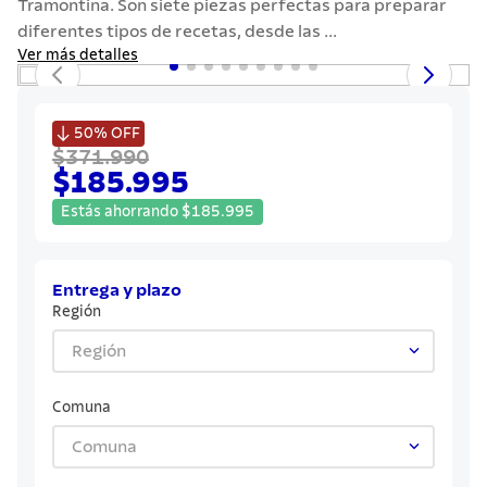
Tramontina. Son siete piezas perfectas para preparar
7
.
442
diferentes tipos de recetas, desde las ...
8
.
solar
Ver más detalles
9
.
cuchillo
10
.
termo

50%
OFF
$371.990
$185.995
Estás ahorrando
$
185
.
995
Entrega y plazo
Región
Región
Comuna
Comuna