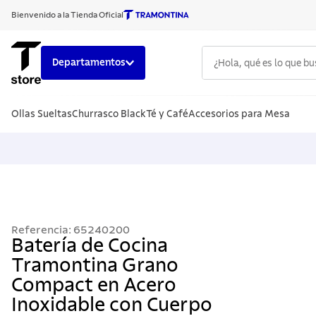
Bienvenido a la Tienda Oficial
¿Hola, qué es lo que b
Departamentos
TÉRMINOS
Ollas Sueltas
Churrasco Black
Té y Café
Accesorios para Mesa
1
.
cuchillo
2
.
sarten
3
.
cubiert
4
.
ollas
5
.
acero i
Referencia
:
65240200
6
.
442
Batería de Cocina
Tramontina Grano
7
.
grano
Compact en Acero
8
.
solar
Inoxidable con Cuerpo
9
.
cuchillo