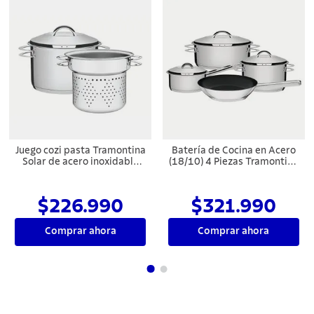
Juego cozi pasta Tramontina
Batería de Cocina en Acero
Solar de acero inoxidable
(18/10) 4 Piezas Tramontina
fondo triple con asas 2
Solar
piezas 24 cm
$226.990
$321.990
Comprar ahora
Comprar ahora