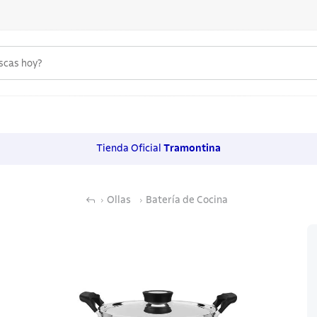
uscas hoy?
 MÁS BUSCADOS
s
Tienda Oficial
Tramontina
os
Ollas
Batería de Cocina
noxidable