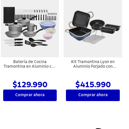
Batería de Cocina
Kit Tramontina Lyon en
Tramontina en Aluminio con
Aluminio Forjado con
Revestimiento Interno y
Revestimiento Interno y
Externo Antiadherente
Externo con Antiadherente
Starflon Max Plomo 44
Starflon High Performance
$129.990
$415.990
Piezas
Azul Elemental 6 Piezas
Comprar ahora
Comprar ahora