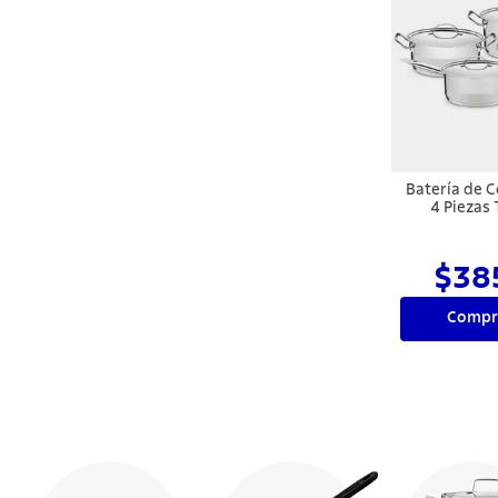
Batería de C
4 Piezas
Profe
$38
Compr