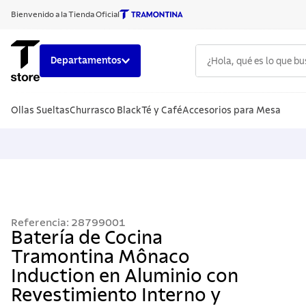
Bienvenido a la Tienda Oficial
¿Hola, qué es lo que b
Departamentos
TÉRMINOS
Ollas Sueltas
Churrasco Black
Té y Café
Accesorios para Mesa
1
.
cuchillo
2
.
sarten
3
.
cubiert
4
.
acero i
5
.
ollas
Referencia
:
28799001
6
.
grano
Batería de Cocina
Tramontina Mônaco
7
.
cuchillo
Induction en Aluminio con
8
.
solar
Revestimiento Interno y
9
.
termo