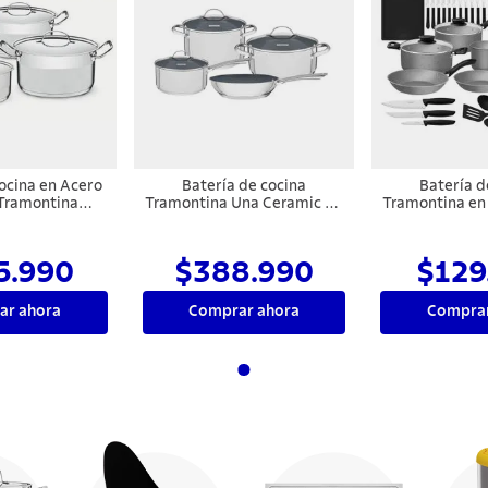
ocina en Acero
Batería de cocina
Batería d
 Tramontina
Tramontina Una Ceramic de
Tramontina en
ssional.
acero inoxidable fondo
Revestimient
triple con revestimiento
Externo Ant
interno cerámico grafito 4
Starflon Ma
5.990
$388.990
$129
piezas
Pie
ar ahora
Comprar ahora
Comprar