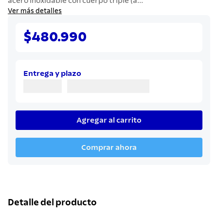
acero inoxidable con cuerpo triple (a...
7
.
442
Ver más detalles
8
.
solar
$480.990
9
.
cuchillo
10
.
termo
Entrega y plazo
Agregar al carrito
Comprar ahora
Detalle del producto