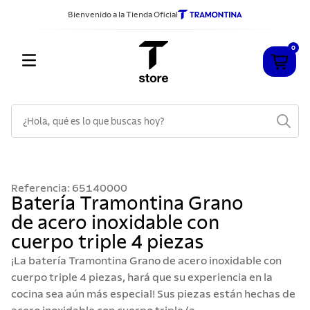
Bienvenido a la Tienda Oficial
0
¿Hola, qué es lo que buscas hoy?
TÉRMINOS MÁS BUSCADOS
1
.
cuchillos
Referencia
:
65140000
2
.
sarten
Batería Tramontina Grano
de acero inoxidable con
3
.
cubiertos
cuerpo triple 4 piezas
4
.
ollas
¡La batería Tramontina Grano de acero inoxidable con
5
.
acero inoxidable
cuerpo triple 4 piezas, hará que su experiencia en la
cocina sea aún más especial! Sus piezas están hechas de
6
.
grano