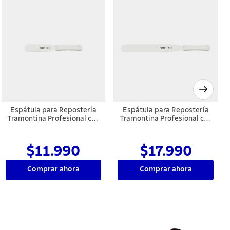
Espátula para Repostería
Espátula para Repostería
Tramontina Profesional con
Tramontina Profesional con
Lámina en Acero Inoxidable
Lámina en Acero Inoxidable
y Mango de Polipropileno
y Mango de Polipropileno
Blanco 6"
Blanco 12"
$11.990
$17.990
Comprar ahora
Comprar ahora