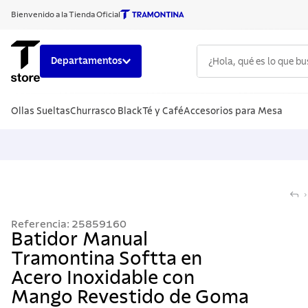
Bienvenido a la Tienda Oficial
¿Hola, qué es lo que b
Departamentos
TÉRMINOS
Ollas Sueltas
Churrasco Black
Té y Café
Accesorios para Mesa
1
.
cuchillo
2
.
sarten
3
.
cubiert
4
.
ollas
5
.
acero i
Referencia
:
25859160
6
.
grano
Batidor Manual
Tramontina Softta en
7
.
442
Acero Inoxidable con
8
.
solar
Mango Revestido de Goma
9
.
cuchillo