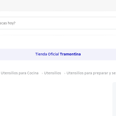
uscas hoy?
 MÁS BUSCADOS
s
Tienda Oficial
Tramontina
os
Utensilios para Cocina
Utensilios
Utensilios para preparar y se
noxidable