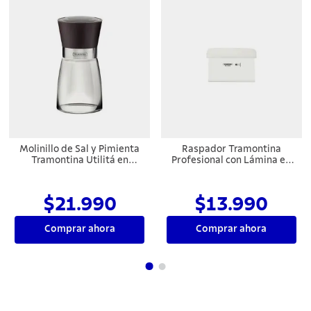
Molinillo de Sal y Pimienta
Raspador Tramontina
Tramontina Utilitá en
Profesional con Lámina en
Cerámica y Vidrio
Acero Inoxidable y Mango
de Polipropileno Blanco
$21.990
$13.990
Comprar ahora
Comprar ahora