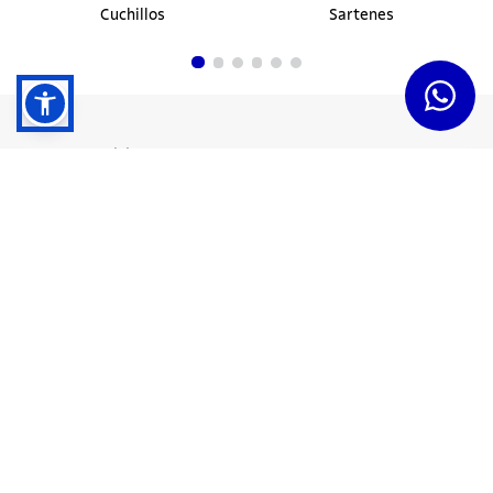
Cuchillos
Sartenes
Dudas y Servicios
Términos y Condiciones
Institucional
Acerca de Tramontina
Responsabilidad Ambiental
Consejos Tramontina
Canal de Denuncias
Conozca Tramontina
Nuestra Historia
Sustentabilidad
Certificados y Apoyadores
Nuestras Fábricas
Tiendas Oficiales
Presencia Global
Trabaje en Tramontina
Sala de Prensa