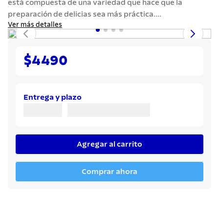
está compuesta de una variedad que hace que la
7
.
solar
preparación de delicias sea más práctica....
8
.
cuchillo
Ver más detalles
9
.
442
10
.
termo
$4490
Entrega y plazo
Agregar al carrito
Comprar ahora