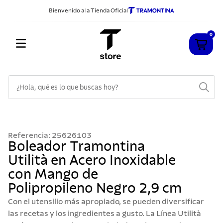
Bienvenido a la Tienda Oficial
0
¿Hola, qué es lo que buscas hoy?
TÉRMINOS MÁS BUSCADOS
1
.
cuchillos
Referencia
:
25626103
2
.
sarten
Boleador Tramontina
Utilità en Acero Inoxidable
3
.
cubiertos
con Mango de
4
.
ollas
Polipropileno Negro 2,9 cm
5
.
acero inoxidable
Con el utensilio más apropiado, se pueden diversificar
6
.
grano
las recetas y los ingredientes a gusto. La Línea Utilità