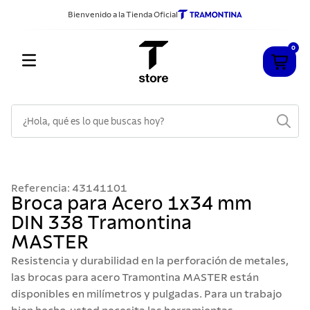
Bienvenido a la Tienda Oficial
0
¿Hola, qué es lo que buscas hoy?
TÉRMINOS MÁS BUSCADOS
1
.
cuchillos
Referencia
:
43141101
2
.
sarten
Broca para Acero 1x34 mm
DIN 338 Tramontina
3
.
cubiertos
MASTER
4
.
ollas
Resistencia y durabilidad en la perforación de metales,
5
.
acero inoxidable
las brocas para acero Tramontina MASTER están
disponibles en milímetros y pulgadas. Para un trabajo
6
.
grano