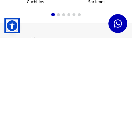
Cuchillos
Sartenes
Dudas y Servicios
Términos y Condiciones
Institucional
Acerca de Tramontina
Responsabilidad Ambiental
Consejos Tramontina
Canal de Denuncias
Conozca Tramontina
Nuestra Historia
Sustentabilidad
Certificados y Apoyadores
Nuestras Fábricas
Tiendas Oficiales
Presencia Global
Trabaje en Tramontina
Sala de Prensa