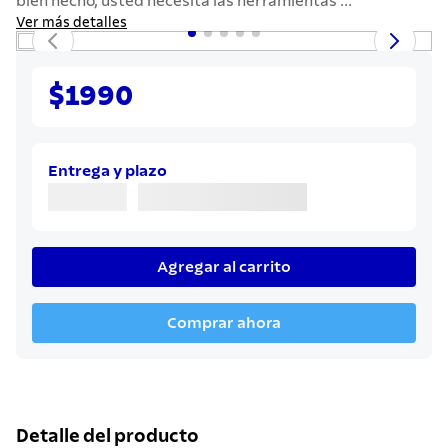
bien hecho, usted necesita las herramientas ...
7
.
442
Ver más detalles
8
.
solar
9
.
cuchillo
$1990
10
.
termo
Entrega y plazo
Agregar al carrito
Comprar ahora
Detalle del producto