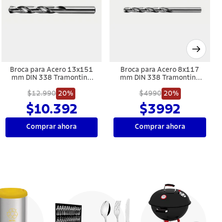
Broca para Acero 13x151
Broca para Acero 8x117
mm DIN 338 Tramontina
mm DIN 338 Tramontina
MASTER
MASTER
$12.990
20%
$4990
20%
$10.392
$3992
Comprar ahora
Comprar ahora