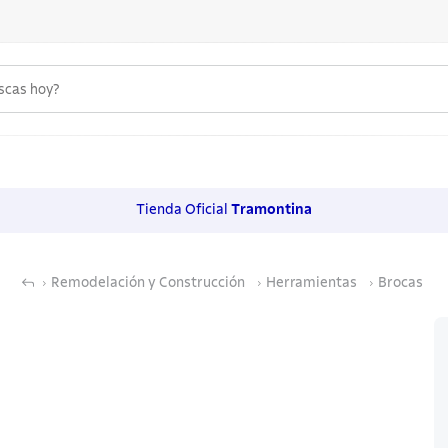
uscas hoy?
 MÁS BUSCADOS
s
Tienda Oficial
Tramontina
os
noxidable
Remodelación y Construcción
Herramientas
Brocas