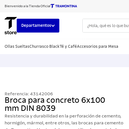
Bienvenido a la Tienda Oficial
¿Hola, qué es lo que b
Departamentos
TÉRMINOS
Ollas Sueltas
Churrasco Black
Té y Café
Accesorios para Mesa
1
.
cuchillo
2
.
sarten
3
.
cubiert
4
.
acero i
5
.
ollas
Referencia
:
43142006
6
.
grano
Broca para concreto 6x100
mm DIN 8039
7
.
cuchillo
Resistencia y durabilidad en la perforación de cemento,
8
.
solar
hormigón, mármol, entre otros, las brocas para cemento
9
.
termo