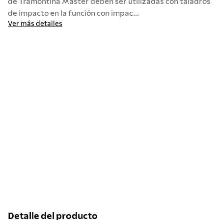
de Tramontina Master deben ser utilizadas con taladros
de impacto en la función con impac...
10
.
allegra
Ver más detalles
Detalle del producto