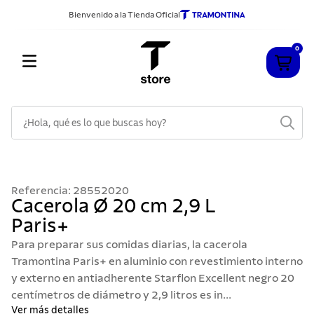
Bienvenido a la Tienda Oficial
0
¿Hola, qué es lo que buscas hoy?
TÉRMINOS MÁS BUSCADOS
1
.
cuchillos
Referencia
:
28552020
2
.
sarten
Cacerola Ø 20 cm 2,9 L
Paris+
3
.
cubiertos
Para preparar sus comidas diarias, la cacerola
4
.
ollas
Tramontina Paris+ en aluminio con revestimiento interno
5
.
acero inoxidable
y externo en antiadherente Starflon Excellent negro 20
centímetros de diámetro y 2,9 litros es in...
6
.
grano
Ver más detalles