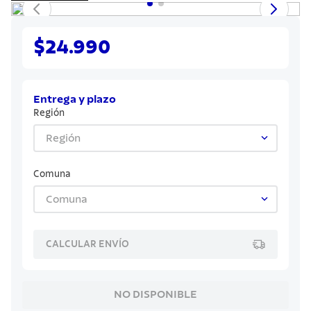
7
.
solar
8
.
cuchillo
$24.990
9
.
442
10
.
termo
Entrega y plazo
Región
Región
Comuna
Comuna
CALCULAR ENVÍO
NO DISPONIBLE