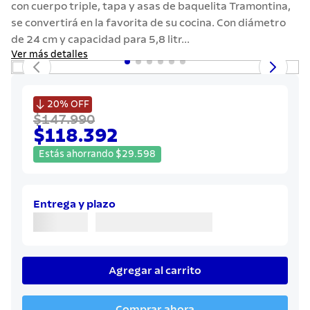
con cuerpo triple, tapa y asas de baquelita Tramontina,
7
.
442
se convertirá en la favorita de su cocina. Con diámetro
8
.
solar
de 24 cm y capacidad para 5,8 litr...
Ver más detalles
9
.
cuchillo
10
.
termo

20%
OFF
$147.990
$118.392
Estás ahorrando
$
29
.
598
Entrega y plazo
Agregar al carrito
Comprar ahora