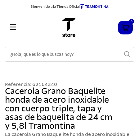
Bienvenido a la Tienda Oficial
0
¿Hola, qué es lo que buscas hoy?
TÉRMINOS MÁS BUSCADOS
1
.
cuchillos
Referencia
:
62164240
2
.
sarten
Cacerola Grano Baquelite
honda de acero inoxidable
3
.
cubiertos
con cuerpo triple, tapa y
4
.
ollas
asas de baquelita de 24 cm
5
.
acero inoxidable
y 5,8l Tramontina
6
.
grano
La cacerola Grano Baquelite honda de acero inoxidable