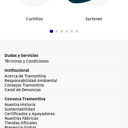
Olla Alta Tramontina Grano de acero
inoxidable cuerpo triple con tapa y asas 24
cm 7,7 L
$178.990
20%
$143.192
Comprar ahora