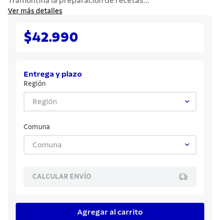
Tramontina la preparación de recetas...
7
.
grano
Ver más detalles
8
.
solar
$42.990
9
.
cuchillo
10
.
termo
Entrega y plazo
Región
Región
Comuna
Comuna
CALCULAR ENVÍO
Agregar al carrito