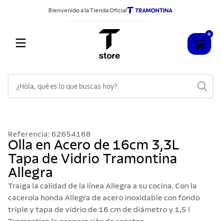
Bienvenido a la Tienda Oficial
0
¿Hola, qué es lo que buscas hoy?
TÉRMINOS MÁS BUSCADOS
1
.
cuchillos
Referencia
:
62654168
2
.
sarten
Olla en Acero de 16cm 3,3L
Tapa de Vidrio Tramontina
3
.
cubiertos
Allegra
4
.
ollas
Traiga la calidad de la línea Allegra a su cocina. Con la
5
.
acero inoxidable
cacerola honda Allegra de acero inoxidable con fondo
triple y tapa de vidrio de 16 cm de diámetro y 1,5 l
6
.
442