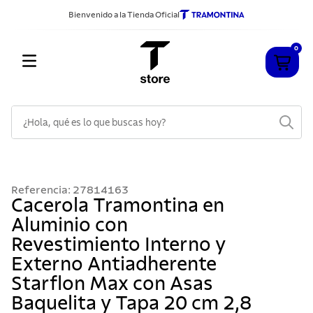
Bienvenido a la Tienda Oficial
0
¿Hola, qué es lo que buscas hoy?
TÉRMINOS MÁS BUSCADOS
1
.
cuchillos
Referencia
:
27814163
2
.
sarten
Cacerola Tramontina en
Aluminio con
3
.
cubiertos
Revestimiento Interno y
4
.
ollas
Externo Antiadherente
5
.
acero inoxidable
Starflon Max con Asas
6
.
grano
Baquelita y Tapa 20 cm 2,8