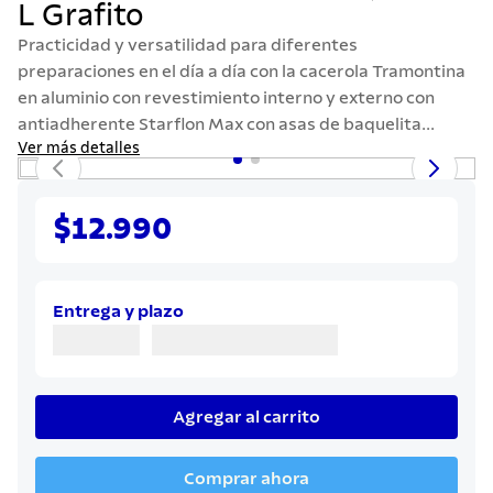
L Grafito
7
.
solar
Practicidad y versatilidad para diferentes
8
.
cuchillo
preparaciones en el día a día con la cacerola Tramontina
9
.
442
en aluminio con revestimiento interno y externo con
antiadherente Starflon Max con asas de baquelita...
10
.
termo
Ver más detalles
$12.990
Entrega y plazo
Agregar al carrito
Comprar ahora