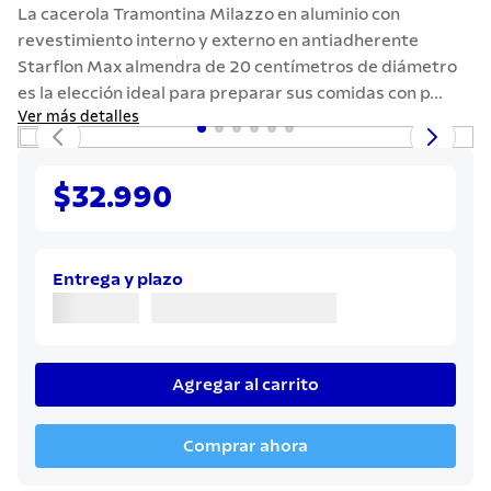
7
.
442
La cacerola Tramontina Milazzo en aluminio con
revestimiento interno y externo en antiadherente
8
.
solar
Starflon Max almendra de 20 centímetros de diámetro
9
.
cuchillo
es la elección ideal para preparar sus comidas con p...
Ver más detalles
10
.
termo
$32.990
Entrega y plazo
Agregar al carrito
Comprar ahora