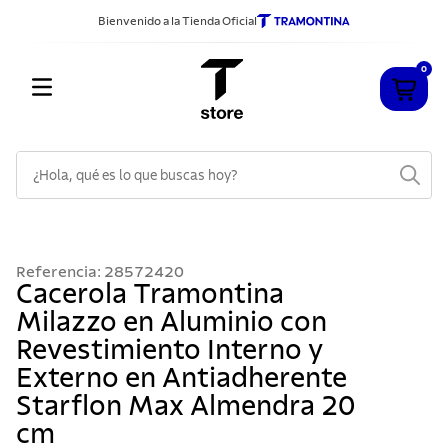
Bienvenido a la Tienda Oficial
0
¿Hola, qué es lo que buscas hoy?
TÉRMINOS MÁS BUSCADOS
1
.
cuchillos
Referencia
:
28572420
2
.
sarten
Cacerola Tramontina
Milazzo en Aluminio con
3
.
cubiertos
Revestimiento Interno y
4
.
ollas
Externo en Antiadherente
5
.
acero inoxidable
Starflon Max Almendra 20
6
.
grano
cm