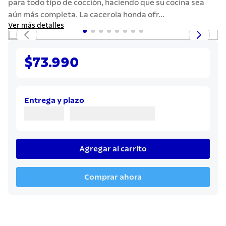
para todo tipo de cocción, haciendo que su cocina sea
7
.
grano
aún más completa. La cacerola honda ofr...
8
.
solar
Ver más detalles
9
.
cuchillo
10
.
termo
$73.990
Entrega y plazo
Agregar al carrito
Comprar ahora