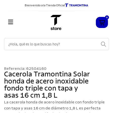
Bienvenido a la Tienda Oficial
0
¿Hola, qué es lo que buscas hoy?
TÉRMINOS MÁS BUSCADOS
1
.
cuchillos
Referencia
:
62504160
2
.
sarten
Cacerola Tramontina Solar
honda de acero inoxidable
3
.
cubiertos
fondo triple con tapa y
4
.
ollas
asas 16 cm 1,8 L
5
.
acero inoxidable
La cacerola honda de acero inoxidable con fondo triple
6
.
442
con tapa y asas 16 cm de diámetro 1,8 L es perfecta