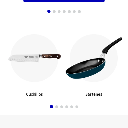
Cacerola de Acero Triple Fondo 20 cm 3,1L
Tramontina Allegra
$51.990
30%
$36.393
Comprar ahora