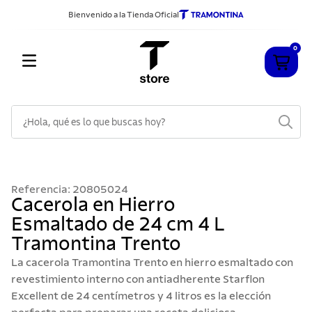
Bienvenido a la Tienda Oficial
0
¿Hola, qué es lo que buscas hoy?
TÉRMINOS MÁS BUSCADOS
1
.
cuchillos
Referencia
:
20805024
2
.
sarten
Cacerola en Hierro
Esmaltado de 24 cm 4 L
3
.
cubiertos
Tramontina Trento
4
.
ollas
La cacerola Tramontina Trento en hierro esmaltado con
5
.
acero inoxidable
revestimiento interno con antiadherente Starflon
Excellent de 24 centímetros y 4 litros es la elección
6
.
grano