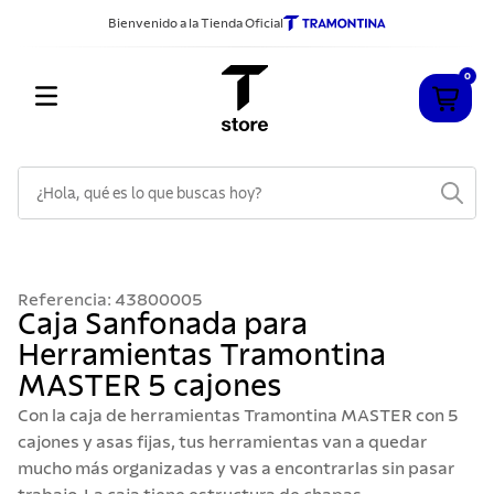
Bienvenido a la Tienda Oficial
0
¿Hola, qué es lo que buscas hoy?
TÉRMINOS MÁS BUSCADOS
1
.
cuchillos
Referencia
:
43800005
2
.
sarten
Caja Sanfonada para
Herramientas Tramontina
3
.
cubiertos
MASTER 5 cajones
4
.
ollas
Con la caja de herramientas Tramontina MASTER con 5
5
.
acero inoxidable
cajones y asas fijas, tus herramientas van a quedar
mucho más organizadas y vas a encontrarlas sin pasar
6
.
grano