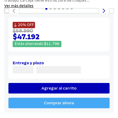
trabajo. La caja tiene estructura de chapas...
7
.
442
Ver más detalles
8
.
solar
9
.
cuchillo

20%
OFF
$58.990
10
.
termo
$47.192
Estás ahorrando
$
11
.
798
Entrega y plazo
Agregar al carrito
Comprar ahora