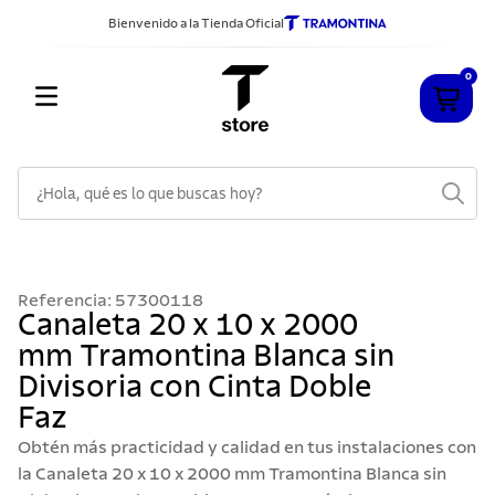
Bienvenido a la Tienda Oficial
0
¿Hola, qué es lo que buscas hoy?
TÉRMINOS MÁS BUSCADOS
1
.
cuchillos
Referencia
:
57300118
2
.
sarten
Canaleta 20 x 10 x 2000
mm Tramontina Blanca sin
3
.
cubiertos
Divisoria con Cinta Doble
4
.
ollas
Faz
5
.
acero inoxidable
Obtén más practicidad y calidad en tus instalaciones con
6
.
grano
la Canaleta 20 x 10 x 2000 mm Tramontina Blanca sin