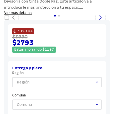
Divisoria con Cinta Doble Faz. Este artículo va a
7
.
442
introducirle más protección a tu espacio,...
8
.
solar
Ver más detalles
9
.
cuchillo
10
.
termo

30%
OFF
$3990
$2793
Estás ahorrando
$
1197
Entrega y plazo
Región
Región
Comuna
Comuna