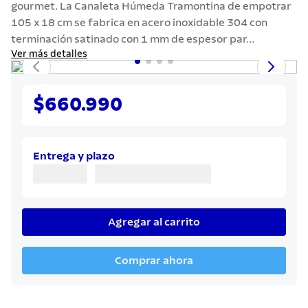
gourmet. La Canaleta Húmeda Tramontina de empotrar
7
.
cuchillo
105 x 18 cm se fabrica en acero inoxidable 304 con
8
.
solar
terminación satinado con 1 mm de espesor par...
Ver más detalles
9
.
termo
10
.
allegra
$660.990
Entrega y plazo
Agregar al carrito
Comprar ahora