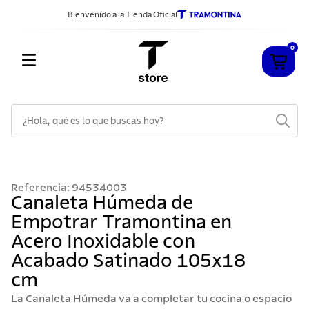
Bienvenido a la Tienda Oficial
0
¿Hola, qué es lo que buscas hoy?
TÉRMINOS MÁS BUSCADOS
1
.
cuchillos
Referencia
:
94534003
2
.
sarten
Canaleta Húmeda de
Empotrar Tramontina en
3
.
cubiertos
Acero Inoxidable con
4
.
acero inoxidable
Acabado Satinado 105x18
5
.
ollas
cm
6
.
grano
La Canaleta Húmeda va a completar tu cocina o espacio