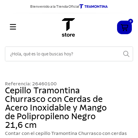
Bienvenido a la Tienda Oficial
0
¿Hola, qué es lo que buscas hoy?
TÉRMINOS MÁS BUSCADOS
1
.
cuchillos
Referencia
:
26460100
2
.
sarten
Cepillo Tramontina
Churrasco con Cerdas de
3
.
cubiertos
Acero Inoxidable y Mango
4
.
ollas
de Polipropileno Negro
5
.
acero inoxidable
21,6 cm
6
.
grano
Contar con el cepillo Tramontina Churrasco con cerdas