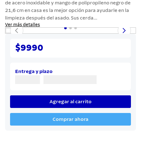
de acero inoxidable y mango de polipropileno negro de
7
.
442
21,6 cm en casa es la mejor opción para ayudarle en la
8
.
solar
limpieza después del asado. Sus cerda...
Ver más detalles
9
.
cuchillo
10
.
allegra
$9990
Entrega y plazo
Agregar al carrito
Comprar ahora