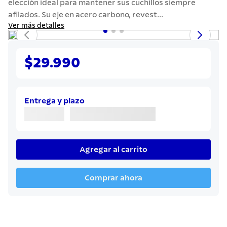
elección ideal para mantener sus cuchillos siempre
7
.
442
afilados. Su eje en acero carbono, revest...
8
.
solar
Ver más detalles
9
.
cuchillo
10
.
allegra
$29.990
Entrega y plazo
Agregar al carrito
Comprar ahora