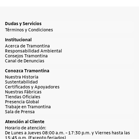
Chaira Tramontina Profio de acero
inoxidable con superficie diamantada y
mango de ABS 10"
$71.990
Comprar ahora