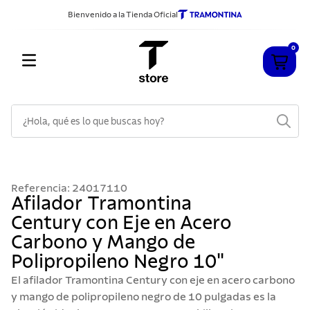
Bienvenido a la Tienda Oficial
0
¿Hola, qué es lo que buscas hoy?
TÉRMINOS MÁS BUSCADOS
1
.
cuchillos
Referencia
:
24017110
2
.
sarten
Afilador Tramontina
Century con Eje en Acero
3
.
cubiertos
Carbono y Mango de
4
.
ollas
Polipropileno Negro 10"
5
.
acero inoxidable
El afilador Tramontina Century con eje en acero carbono
6
.
grano
y mango de polipropileno negro de 10 pulgadas es la