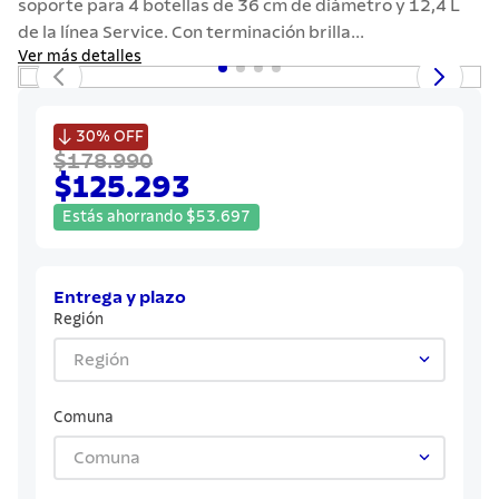
soporte para 4 botellas de 36 cm de diámetro y 12,4 L
7
.
442
de la línea Service. Con terminación brilla...
8
.
solar
Ver más detalles
9
.
cuchillo
10
.
termo

30%
OFF
$178.990
$125.293
Estás ahorrando
$
53
.
697
Entrega y plazo
Región
Región
Comuna
Comuna