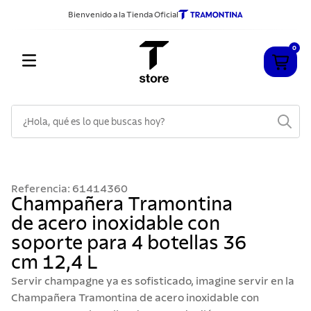
Bienvenido a la Tienda Oficial
0
¿Hola, qué es lo que buscas hoy?
TÉRMINOS MÁS BUSCADOS
1
.
cuchillos
Referencia
:
61414360
2
.
sarten
Champañera Tramontina
de acero inoxidable con
3
.
cubiertos
soporte para 4 botellas 36
4
.
ollas
cm 12,4 L
5
.
acero inoxidable
Servir champagne ya es sofisticado, imagine servir en la
6
.
grano
Champañera Tramontina de acero inoxidable con