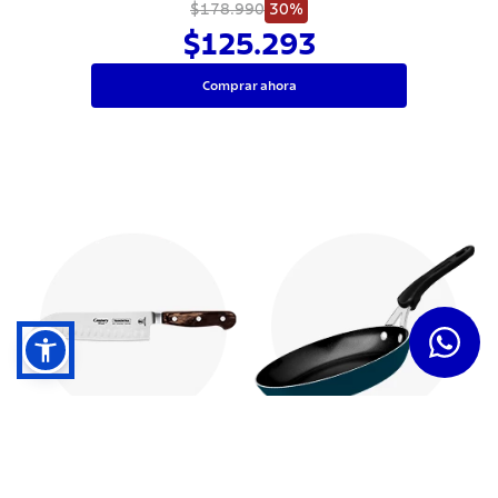
$178.990
30%
$125.293
Comprar ahora
Cuchillos
Sartenes