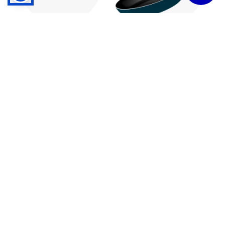
Cuchillos
Sartenes
Dudas y Servicios
Términos y Condiciones
Institucional
Acerca de Tramontina
Responsabilidad Ambiental
Consejos Tramontina
Canal de Denuncias
Conozca Tramontina
Nuestra Historia
Sustentabilidad
Certificados y Apoyadores
Nuestras Fábricas