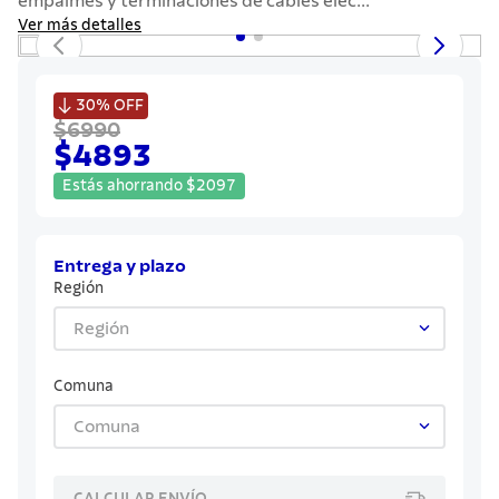
empalmes y terminaciones de cables eléc...
7
.
442
Ver más detalles
8
.
solar
9
.
cuchillo

30%
OFF
$6990
10
.
termo
$4893
Estás ahorrando
$
2097
Entrega y plazo
Región
Región
Comuna
Comuna
CALCULAR ENVÍO