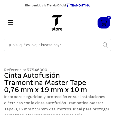
Bienvenido a la Tienda Oficial
0
¿Hola, qué es lo que buscas hoy?
TÉRMINOS MÁS BUSCADOS
1
.
cuchillos
Referencia
:
57546000
2
.
sarten
Cinta Autofusión
Tramontina Master Tape
3
.
cubiertos
0,76 mm x 19 mm x 10 m
4
.
ollas
Incorpore seguridad y protección en sus instalaciones
5
.
acero inoxidable
eléctricas con la cinta autofusión Tramontina Master
Tape 0,76 mm x 19 mm x 10 metros. Ideal para proteger
6
.
grano