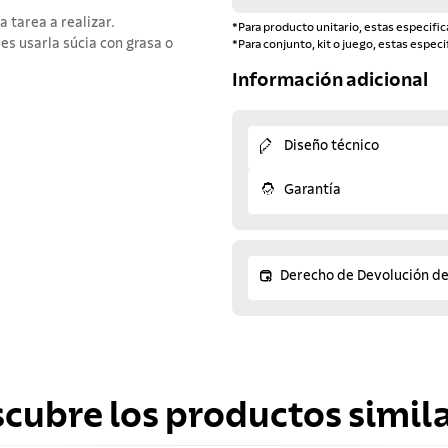
 tarea a realizar.
*Para producto unitario, estas especific
s usarla súcia con grasa o
*Para conjunto, kit o juego, estas especi
Información adicional
Diseño técnico
Garantía
Derecho de Devolución d
scubre los productos simila