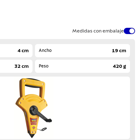
Medidas con embalaje
4 cm
19 cm
Ancho
32 cm
420 g
Peso