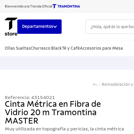
Bienvenido a la Tienda Oficial
¿Hola, qué es lo que b
Departamentos
TÉRMINOS
Ollas Sueltas
Churrasco Black
Té y Café
Accesorios para Mesa
1
.
cuchillo
2
.
sarten
3
.
cubiert
4
.
ollas
Remodelación y 
5
.
acero i
Referencia
:
43154021
6
.
grano
Cinta Métrica en Fibra de
Vidrio 20 m Tramontina
7
.
442
MASTER
8
.
solar
Muy utilizada en topografía y pericias, la cinta métrica
9
.
cuchillo