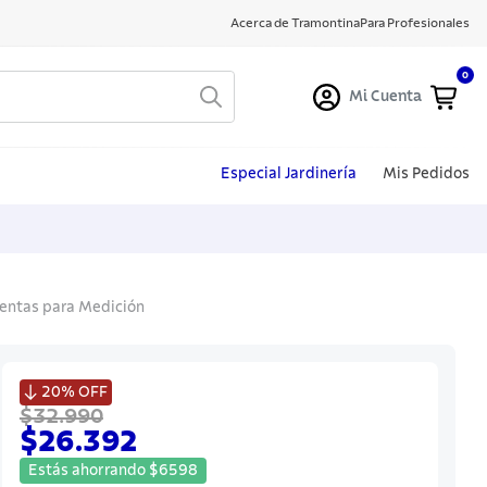
Acerca de Tramontina
Para Profesionales
0
Mi Cuenta
Especial Jardinería
Mis Pedidos
ientas para Medición

20%
OFF
$32.990
$26.392
Estás ahorrando
$
6598