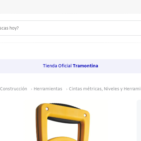
uscas hoy?
 MÁS BUSCADOS
s
Tienda Oficial
Tramontina
os
Construcción
Herramientas
Cintas métricas, Niveles y Herram
noxidable