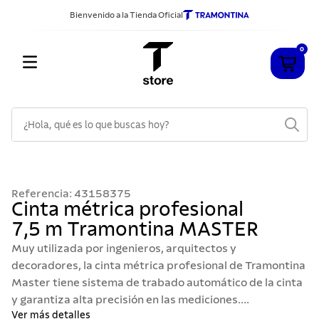
Bienvenido a la Tienda Oficial
0
¿Hola, qué es lo que buscas hoy?
TÉRMINOS MÁS BUSCADOS
1
.
cuchillos
Referencia
:
43158375
2
.
sarten
Cinta métrica profesional
7,5 m Tramontina MASTER
3
.
cubiertos
Muy utilizada por ingenieros, arquitectos y
4
.
ollas
decoradores, la cinta métrica profesional de Tramontina
5
.
acero inoxidable
Master tiene sistema de trabado automático de la cinta
y garantiza alta precisión en las mediciones....
6
.
grano
Ver más detalles