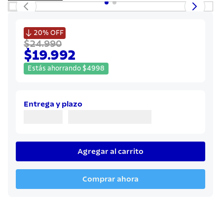
7
.
solar
8
.
cuchillo

20%
OFF
9
.
442
$24.990
$19.992
10
.
termo
Estás ahorrando
$
4998
Entrega y plazo
Agregar al carrito
Comprar ahora