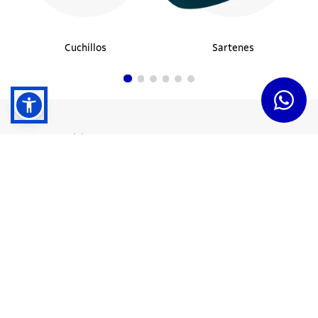
Cuchillos
Sartenes
Dudas y Servicios
Términos y Condiciones
Institucional
Acerca de Tramontina
Responsabilidad Ambiental
Consejos Tramontina
Canal de Denuncias
Conozca Tramontina
Nuestra Historia
Sustentabilidad
Certificados y Apoyadores
Nuestras Fábricas
Tiendas Oficiales