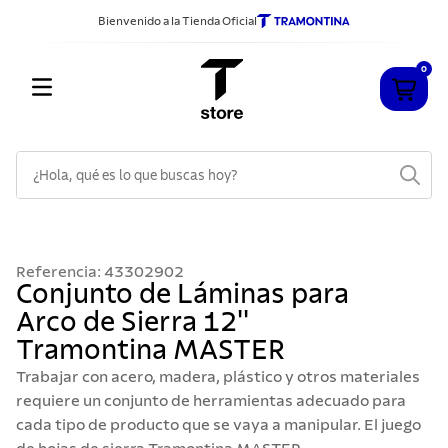
Bienvenido a la Tienda Oficial
0
¿Hola, qué es lo que buscas hoy?
TÉRMINOS MÁS BUSCADOS
1
.
cuchillos
Referencia
:
43302902
2
.
sarten
Conjunto de Láminas para
Arco de Sierra 12''
3
.
cubiertos
Tramontina MASTER
4
.
ollas
Trabajar con acero, madera, plástico y otros materiales
5
.
acero inoxidable
requiere un conjunto de herramientas adecuado para
cada tipo de producto que se vaya a manipular. El juego
6
.
442