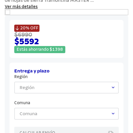
de hojas de sierra Tramontina MASTER ...
7
.
grano
Ver más detalles
8
.
solar
9
.
cuchillo

20%
OFF
$6990
10
.
termo
$5592
Estás ahorrando
$
1398
Entrega y plazo
Región
Región
Comuna
Comuna
CALCULAR ENVÍO