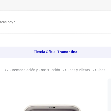
uscas hoy?
 MÁS BUSCADOS
s
Tienda Oficial
Tramontina
os
Remodelación y Construcción
Cubas y Piletas
Cubas
noxidable