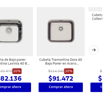
Cubeta Tramontina Isis 2C
Cubeta Bajo Poner
34-28 BS de Acero
Tramontina Isis 2C 34 BL en
Inoxidable Cepillado con
acero inoxidable Alto Brilho
Instalación Bajo Cubierta o
$183.340
20%
$211.000
77x45 cm
20%
Sobre Cubierta 69x40 cm
$146.672
$168.800
Comprar ahora
Comprar ahora