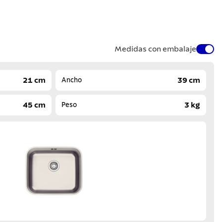
Medidas con embalaje
21 cm
39 cm
Ancho
45 cm
3 kg
Peso