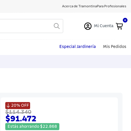
Acerca de Tramontina
Para Profesionales
0
Mi Cuenta
Especial Jardinería
Mis Pedidos

20%
OFF
$114.340
$91.472
Estás ahorrando
$
22
.
868