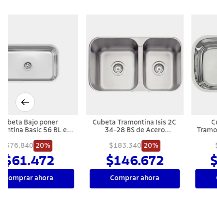
Cubeta Tramontina Design
Cubeta Tramontina Design
Collection Quadrum 50 en
Collection Quadrum 40 en
Acero Inoxiable
Acero Inoxiable
$338.670
20%
$334.340
20%
$270.936
$267.472
Comprar ahora
Comprar ahora