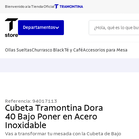
Bienvenido a la Tienda Oficial
¿Hola, qué es lo que b
Departamentos
TÉRMINOS
Ollas Sueltas
Churrasco Black
Té y Café
Accesorios para Mesa
1
.
cuchillo
2
.
sarten
3
.
cubiert
4
.
ollas
5
.
acero i
Referencia
:
94017113
6
.
grano
Cubeta Tramontina Dora
40 Bajo Poner en Acero
7
.
442
Inoxidable
8
.
solar
Vas a transformar tu mesada con la Cubeta de Bajo
9
.
cuchillo