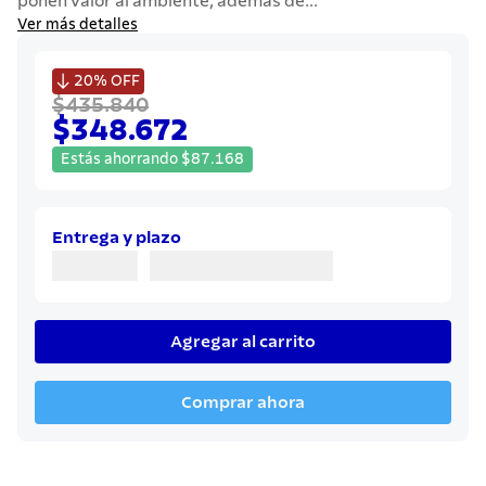
ponen valor al ambiente, además de...
7
.
442
Ver más detalles
8
.
solar

20%
OFF
9
.
cuchillo
$435.840
$348.672
10
.
termo
Estás ahorrando
$
87
.
168
Entrega y plazo
Agregar al carrito
Comprar ahora