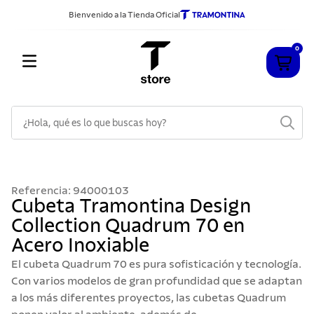
Bienvenido a la Tienda Oficial
0
¿Hola, qué es lo que buscas hoy?
TÉRMINOS MÁS BUSCADOS
1
.
cuchillos
Referencia
:
94000103
2
.
sarten
Cubeta Tramontina Design
Collection Quadrum 70 en
3
.
cubiertos
Acero Inoxiable
4
.
ollas
El cubeta Quadrum 70 es pura sofisticación y tecnología.
5
.
acero inoxidable
Con varios modelos de gran profundidad que se adaptan
a los más diferentes proyectos, las cubetas Quadrum
6
.
grano