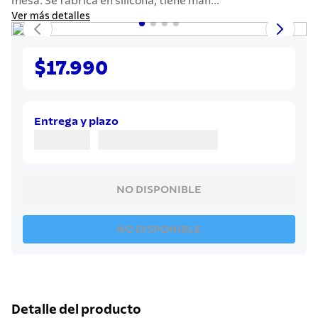
mesa. Se fabrica en silicona, tiene man...
7
.
cuchillo
Ver más detalles
8
.
solar
9
.
termo
$17.990
10
.
allegra
Entrega y plazo
NO DISPONIBLE
NO DISPONIBLE
Detalle del producto