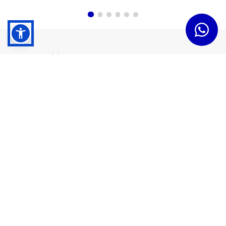
Dudas y Servicios
Términos y Condiciones
Institucional
Acerca de Tramontina
Responsabilidad Ambiental
Consejos Tramontina
Canal de Denuncias
Conozca Tramontina
Nuestra Historia
Sustentabilidad
Certificados y Apoyadores
Nuestras Fábricas
Tiendas Oficiales
Presencia Global
Trabaje en Tramontina
Sala de Prensa
Atención al Cliente