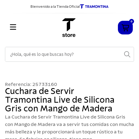
Bienvenido a la Tienda Oficial
0
¿Hola, qué es lo que buscas hoy?
TÉRMINOS MÁS BUSCADOS
1
.
cuchillos
Referencia
:
25733160
2
.
sarten
Cuchara de Servir
Tramontina Live de Silicona
3
.
cubiertos
Gris con Mango de Madera
4
.
acero inoxidable
La Cuchara de Servir Tramontina Live de Silicona Gris
5
.
ollas
con Mango de Madera va a servir tus comidas con mucha
más belleza y le proporcionará un toque rústico a tu
6
.
grano