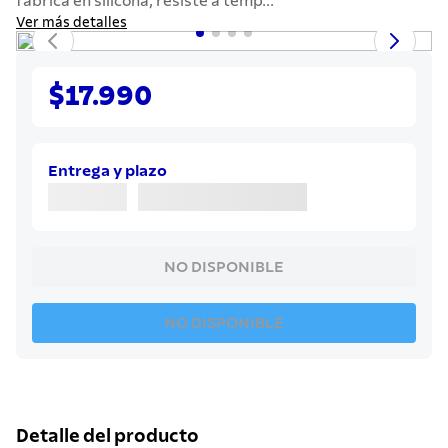
fabrica en silicona, resiste a temp...
7
.
cuchillo
Ver más detalles
8
.
solar
9
.
termo
$17.990
10
.
allegra
Entrega y plazo
NO DISPONIBLE
NO DISPONIBLE
Detalle del producto