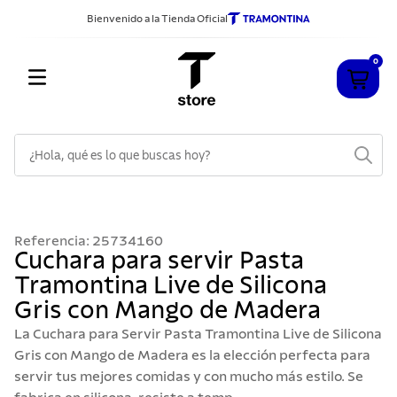
Bienvenido a la Tienda Oficial
0
¿Hola, qué es lo que buscas hoy?
TÉRMINOS MÁS BUSCADOS
1
.
cuchillos
Referencia
:
25734160
2
.
sarten
Cuchara para servir Pasta
Tramontina Live de Silicona
3
.
cubiertos
Gris con Mango de Madera
4
.
acero inoxidable
La Cuchara para Servir Pasta Tramontina Live de Silicona
5
.
ollas
Gris con Mango de Madera es la elección perfecta para
servir tus mejores comidas y con mucho más estilo. Se
6
.
grano