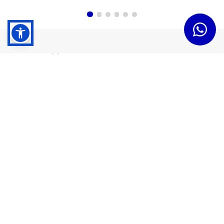
Dudas y Servicios
Términos y Condiciones
Institucional
Acerca de Tramontina
Responsabilidad Ambiental
Consejos Tramontina
Canal de Denuncias
Conozca Tramontina
Nuestra Historia
Sustentabilidad
Certificados y Apoyadores
Nuestras Fábricas
Tiendas Oficiales
Presencia Global
Trabaje en Tramontina
Sala de Prensa
Atención al Cliente