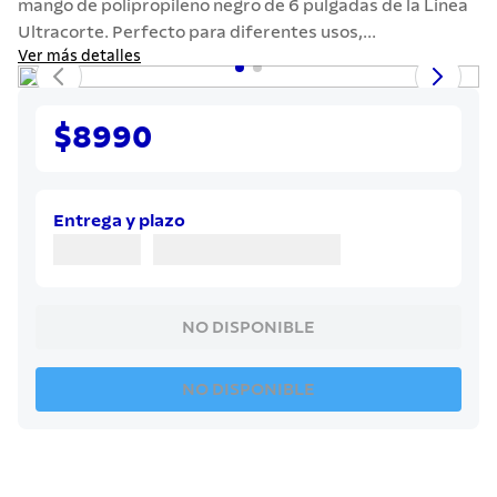
mango de polipropileno negro de 6 pulgadas de la Línea
7
.
442
Ultracorte. Perfecto para diferentes usos,...
8
.
solar
Ver más detalles
9
.
cuchillo
10
.
allegra
$8990
Entrega y plazo
NO DISPONIBLE
NO DISPONIBLE