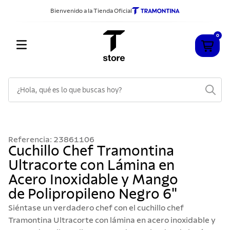
Bienvenido a la Tienda Oficial
0
¿Hola, qué es lo que buscas hoy?
TÉRMINOS MÁS BUSCADOS
1
.
cuchillos
Referencia
:
23861106
2
.
sarten
Cuchillo Chef Tramontina
Ultracorte con Lámina en
3
.
cubiertos
Acero Inoxidable y Mango
4
.
ollas
de Polipropileno Negro 6"
5
.
acero inoxidable
Siéntase un verdadero chef con el cuchillo chef
6
.
grano
Tramontina Ultracorte con lámina en acero inoxidable y