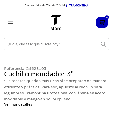
Bienvenido a la Tienda Oficial
0
¿Hola, qué es lo que buscas hoy?
TÉRMINOS MÁS BUSCADOS
1
.
cuchillos
Referencia
:
24625103
2
.
sarten
Cuchillo mondador 3"
3
.
cubiertos
Sus recetas quedan más ricas si se preparan de manera
eficiente y práctica. Para eso, apueste al cuchillo para
4
.
ollas
legumbres Tramontina Profesional con lámina en acero
5
.
acero inoxidable
inoxidable y mango en polipropileno ...
Ver más detalles
6
.
442