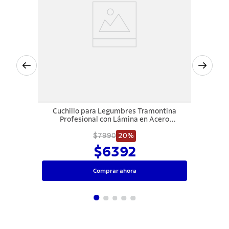
Cuchillo para Legumbres Tramontina
Profesional con Lámina en Acero
Inoxidable y Mango en Polipropileno
$7990
Blanco 3"
20%
$6392
Comprar ahora