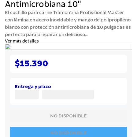
Antimicrobiana 10"
7
.
442
El cuchillo para carne Tramontina Profissional Master
8
.
solar
con lámina en acero inoxidable y mango de polipropileno
9
.
cuchillo
blanco con protección antimicrobiana de 10 pulgadas es
perfecto para preparar un delicioso...
10
.
allegra
Ver más detalles
$15.390
Entrega y plazo
NO DISPONIBLE
NO DISPONIBLE