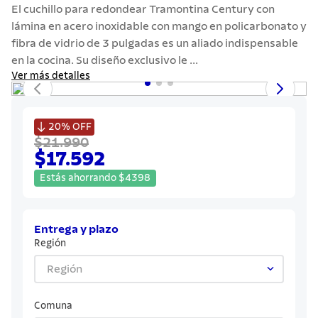
7
.
grano
El cuchillo para redondear Tramontina Century con
lámina en acero inoxidable con mango en policarbonato y
8
.
solar
fibra de vidrio de 3 pulgadas es un aliado indispensable
9
.
cuchillo
en la cocina. Su diseño exclusivo le ...
Ver más detalles
10
.
termo

20%
OFF
$21.990
$17.592
Estás ahorrando
$
4398
Entrega y plazo
Región
Región
Comuna