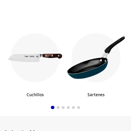
¡Descubre los productos
similares!
Cuchillo para Carne Tramontina Premium
con Lámina de Acero Inoxidable y Mango
de Polipropileno Blanco 10"
$20.990
20%
$16.792
Comprar ahora