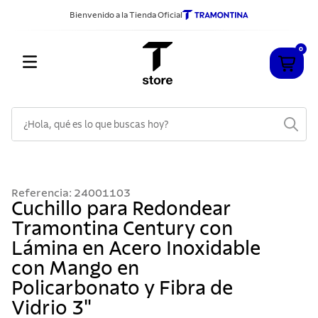
Bienvenido a la Tienda Oficial
0
¿Hola, qué es lo que buscas hoy?
TÉRMINOS MÁS BUSCADOS
1
.
cuchillos
Referencia
:
24001103
2
.
sarten
Cuchillo para Redondear
Tramontina Century con
3
.
cubiertos
Lámina en Acero Inoxidable
4
.
ollas
con Mango en
5
.
acero inoxidable
Policarbonato y Fibra de
6
.
442
Vidrio 3"