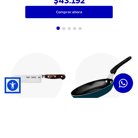
$43.192
Comprar ahora
Cuchillos
Sartenes