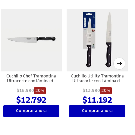
Cuchillo Chef Tramontina
Cuchillo Utility Tramontina
Ultracorte con lámina de
Ultracorte con Lámina de
acero inoxidable y mango
Acero Inoxidable y Mango
de polipropileno negro, 7"
$15.990
20%
de Polipropileno Negro de
$13.990
20%
6"
$12.792
$11.192
Comprar ahora
Comprar ahora