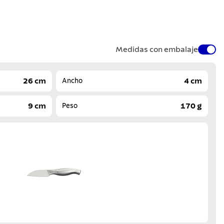
Medidas con embalaje
26 cm
4 cm
Ancho
9 cm
170 g
Peso