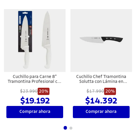
Cuchillo para Carne 8"
Cuchillo Chef Tramontina
Tramontina Profesional con
Solutta con Lámina en
Lámina en Acero Inoxidable
Acero Inoxidable y Mango
y Mango en Polipropileno
$23.990
20%
en Policarbonato y Fibra de
$17.990
20%
Blanco
Vidrio 6"
$19.192
$14.392
Comprar ahora
Comprar ahora