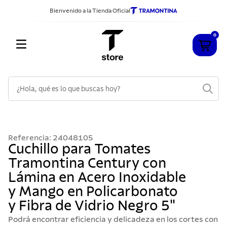
Bienvenido a la Tienda Oficial
0
¿Hola, qué es lo que buscas hoy?
TÉRMINOS MÁS BUSCADOS
1
.
cuchillos
Referencia
:
24048105
2
.
sarten
Cuchillo para Tomates
Tramontina Century con
3
.
cubiertos
Lámina en Acero Inoxidable
4
.
ollas
y Mango en Policarbonato
5
.
acero inoxidable
y Fibra de Vidrio Negro 5"
6
.
grano
Podrá encontrar eficiencia y delicadeza en los cortes con