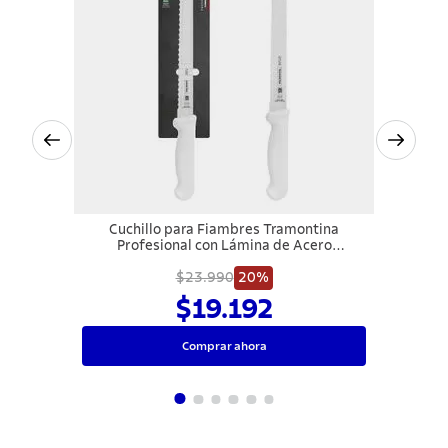
Cuchillo para Fiambres Tramontina
Profesional con Lámina de Acero
Inoxidable y Mango de Polipropileno
$23.990
Blanco 12"
20%
$19.192
Comprar ahora