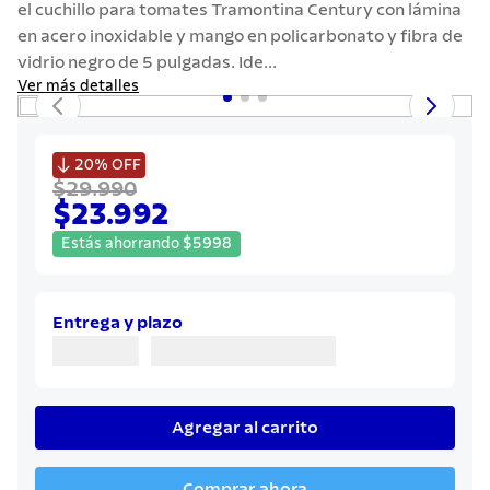
el cuchillo para tomates Tramontina Century con lámina
7
.
442
en acero inoxidable y mango en policarbonato y fibra de
8
.
solar
vidrio negro de 5 pulgadas. Ide...
Ver más detalles
9
.
cuchillo
10
.
allegra

20%
OFF
$29.990
$23.992
Estás ahorrando
$
5998
Entrega y plazo
Agregar al carrito
Comprar ahora