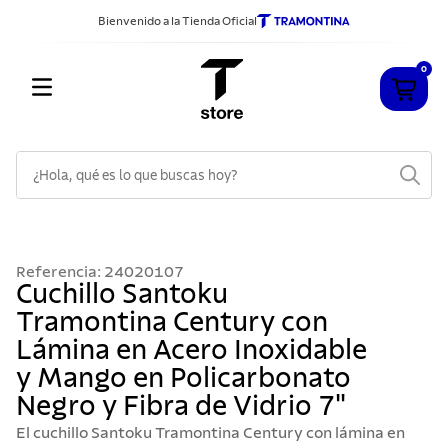
Bienvenido a la Tienda Oficial
0
¿Hola, qué es lo que buscas hoy?
TÉRMINOS MÁS BUSCADOS
1
.
cuchillos
Referencia
:
24020107
2
.
sarten
Cuchillo Santoku
Tramontina Century con
3
.
cubiertos
Lámina en Acero Inoxidable
4
.
ollas
y Mango en Policarbonato
5
.
acero inoxidable
Negro y Fibra de Vidrio 7"
6
.
grano
El cuchillo Santoku Tramontina Century con lámina en