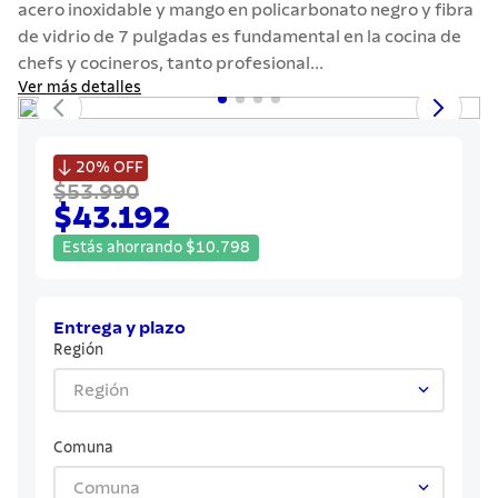
acero inoxidable y mango en policarbonato negro y fibra
7
.
442
de vidrio de 7 pulgadas es fundamental en la cocina de
8
.
solar
chefs y cocineros, tanto profesional...
Ver más detalles
9
.
cuchillo
10
.
allegra

20%
OFF
$53.990
$43.192
Estás ahorrando
$
10
.
798
Entrega y plazo
Región
Región
Comuna
Comuna